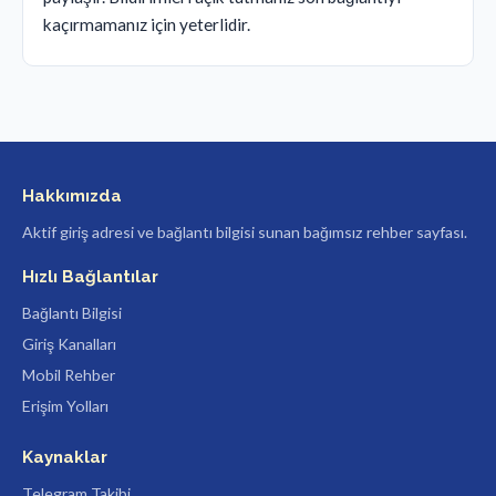
kaçırmamanız için yeterlidir.
Hakkımızda
Aktif giriş adresi ve bağlantı bilgisi sunan bağımsız rehber sayfası.
Hızlı Bağlantılar
Bağlantı Bilgisi
Giriş Kanalları
Mobil Rehber
Erişim Yolları
Kaynaklar
Telegram Takibi