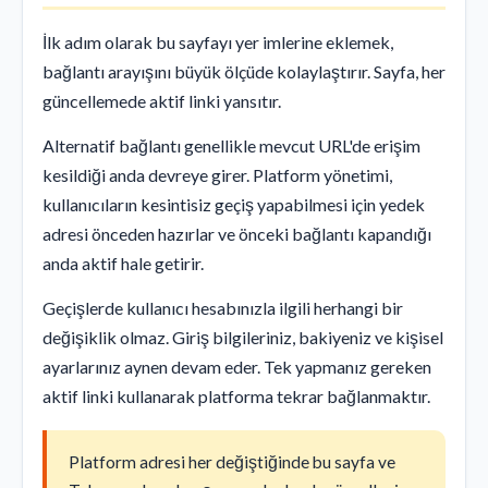
İlk adım olarak bu sayfayı yer imlerine eklemek,
bağlantı arayışını büyük ölçüde kolaylaştırır. Sayfa, her
güncellemede aktif linki yansıtır.
Alternatif bağlantı genellikle mevcut URL'de erişim
kesildiği anda devreye girer. Platform yönetimi,
kullanıcıların kesintisiz geçiş yapabilmesi için yedek
adresi önceden hazırlar ve önceki bağlantı kapandığı
anda aktif hale getirir.
Geçişlerde kullanıcı hesabınızla ilgili herhangi bir
değişiklik olmaz. Giriş bilgileriniz, bakiyeniz ve kişisel
ayarlarınız aynen devam eder. Tek yapmanız gereken
aktif linki kullanarak platforma tekrar bağlanmaktır.
Platform adresi her değiştiğinde bu sayfa ve