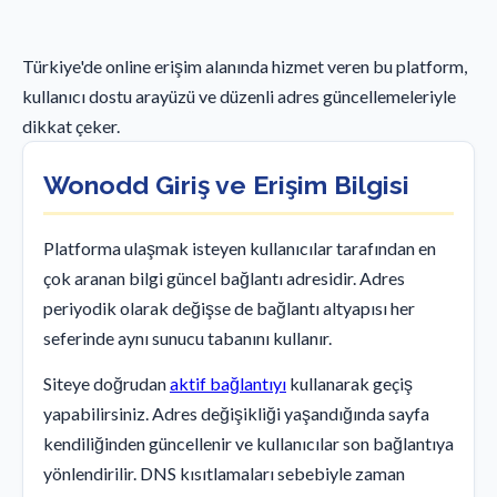
Türkiye'de online erişim alanında hizmet veren bu platform,
kullanıcı dostu arayüzü ve düzenli adres güncellemeleriyle
dikkat çeker.
Wonodd Giriş ve Erişim Bilgisi
Platforma ulaşmak isteyen kullanıcılar tarafından en
çok aranan bilgi güncel bağlantı adresidir. Adres
periyodik olarak değişse de bağlantı altyapısı her
seferinde aynı sunucu tabanını kullanır.
Siteye doğrudan
aktif bağlantıyı
kullanarak geçiş
yapabilirsiniz. Adres değişikliği yaşandığında sayfa
kendiliğinden güncellenir ve kullanıcılar son bağlantıya
yönlendirilir. DNS kısıtlamaları sebebiyle zaman