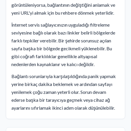
görüntüleniyorsa, bağlantının değiştiğini anlamak ve
yeni URL'yi almak için bu rehbere dönmek yeterlidir.
İnternet servis sağlayıcınızın uyguladığı filtreleme
seviyesine bağlı olarak bazı linkler belirli bölgelerde
farklı tepkiler verebilir. Bir şehirde sorunsuz açılan
sayfa başka bir bölgede gecikmeli yüklenebilir. Bu
gibi coğrafi farklılıklar genellikle altyapısal
nedenlerden kaynaklanır ve kalıcı değildir.
Bağlantı sorunlarıyla karşılaşıldığında panik yapmak
yerine birkaç dakika beklemek ve ardından sayfayı
yenilemek çoğu zaman yeterli olur. Sorun devam
ederse başka bir tarayıcıya geçmek veya cihaz ağ
ayarlarını sıfırlamak ikinci adım olarak düşünülebilir.