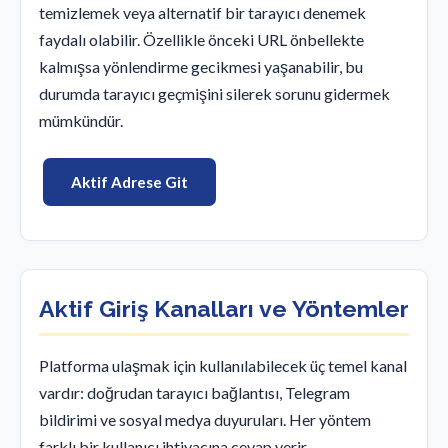
temizlemek veya alternatif bir tarayıcı denemek
faydalı olabilir. Özellikle önceki URL önbellekte
kalmışsa yönlendirme gecikmesi yaşanabilir, bu
durumda tarayıcı geçmişini silerek sorunu gidermek
mümkündür.
Aktif Adrese Git
Aktif Giriş Kanalları ve Yöntemler
Platforma ulaşmak için kullanılabilecek üç temel kanal
vardır: doğrudan tarayıcı bağlantısı, Telegram
bildirimi ve sosyal medya duyuruları. Her yöntem
farklı bir kullanıcı ihtiyacına cevap verir.