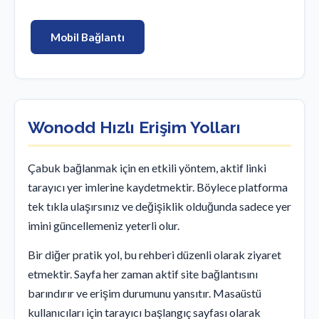
Mobil Bağlantı
Wonodd Hızlı Erişim Yolları
Çabuk bağlanmak için en etkili yöntem, aktif linki
tarayıcı yer imlerine kaydetmektir. Böylece platforma
tek tıkla ulaşırsınız ve değişiklik olduğunda sadece yer
imini güncellemeniz yeterli olur.
Bir diğer pratik yol, bu rehberi düzenli olarak ziyaret
etmektir. Sayfa her zaman aktif site bağlantısını
barındırır ve erişim durumunu yansıtır. Masaüstü
kullanıcıları için tarayıcı başlangıç sayfası olarak