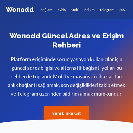
Wonodd
Bağlantı
Giriş
Mobil
Erişim
Telegram
SSS
Wonodd Güncel Adres ve Erişim
Rehberi
Platform erişiminde sorun yaşayan kullanıcılar için
güncel adres bilgisi ve alternatif bağlantı yolları bu
rehberde toplandı. Mobil ve masaüstü cihazlardan
anlık bağlantı sağlamak, son değişiklikleri takip etmek
ve Telegram üzerinden bildirim almak mümkündür.
Yeni Linke Git