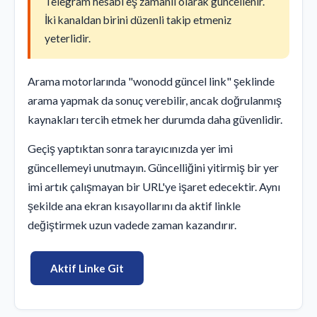
Telegram hesabı eş zamanlı olarak güncellenir.
İki kanaldan birini düzenli takip etmeniz
yeterlidir.
Arama motorlarında "wonodd güncel link" şeklinde
arama yapmak da sonuç verebilir, ancak doğrulanmış
kaynakları tercih etmek her durumda daha güvenlidir.
Geçiş yaptıktan sonra tarayıcınızda yer imi
güncellemeyi unutmayın. Güncelliğini yitirmiş bir yer
imi artık çalışmayan bir URL'ye işaret edecektir. Aynı
şekilde ana ekran kısayollarını da aktif linkle
değiştirmek uzun vadede zaman kazandırır.
Aktif Linke Git